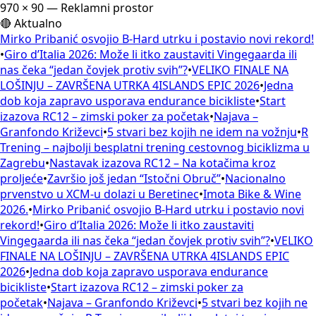
970 × 90 — Reklamni prostor
🔴 Aktualno
Mirko Pribanić osvojio B-Hard utrku i postavio novi rekord!
•
Giro d’Italia 2026: Može li itko zaustaviti Vingegaarda ili
nas čeka “jedan čovjek protiv svih”?
•
VELIKO FINALE NA
LOŠINJU – ZAVRŠENA UTRKA 4ISLANDS EPIC 2026
•
Jedna
dob koja zapravo usporava endurance bicikliste
•
Start
izazova RC12 – zimski poker za početak
•
Najava –
Granfondo Križevci
•
5 stvari bez kojih ne idem na vožnju
•
R
Trening – najbolji besplatni trening cestovnog biciklizma u
Zagrebu
•
Nastavak izazova RC12 – Na kotačima kroz
proljeće
•
Završio još jedan “Istočni Obruč”
•
Nacionalno
prvenstvo u XCM-u dolazi u Beretinec
•
Imota Bike & Wine
2026.
•
Mirko Pribanić osvojio B-Hard utrku i postavio novi
rekord!
•
Giro d’Italia 2026: Može li itko zaustaviti
Vingegaarda ili nas čeka “jedan čovjek protiv svih”?
•
VELIKO
FINALE NA LOŠINJU – ZAVRŠENA UTRKA 4ISLANDS EPIC
2026
•
Jedna dob koja zapravo usporava endurance
bicikliste
•
Start izazova RC12 – zimski poker za
početak
•
Najava – Granfondo Križevci
•
5 stvari bez kojih ne