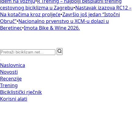
idem na vožnju
•
R Trening – najbolji besplatni trening
cestovnog biciklizma u Zagrebu
•
Nastavak izazova RC12 –
Na kotačima kroz proljeće
•
Završio još jedan “Istočni
Obruč”
•
Nacionalno prvenstvo u XCM-u dolazi u
Beretinec
•
Imota Bike & Wine 2026.
Naslovnica
Novosti
Recenzije
Trening
Biciklistički rječnik
Korisni alati