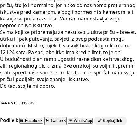
priču, što je i normalno, jer nitko od nas nema pretjeranog
iskustva pred kamerom, a bog i bormeš ni s kamerom, ali
kasnije se priča razvukla i Vedran nam ostavlja svoje
neprocjenjivo iskustvo.
Svima koji se pripremaju za neku svoju ultra priču – brevet,
utrku ili pak putovanje, savjeti iz ovog podcasta mogu
dobro doći. Mislim, dijeli ih vlasnik hrvatskog rekorda na
12 i 24 sata. Pa sad, ako itko ima kredibilitet, to je on!
U budućnosti planiramo ugostiti razne dionike hrvatskog,
ali i regionalnog biciklizma. Sve one koji su voljni i spremni
stati ispred naše kamere i mikrofona te ispričati nam svoju
priču i podijeliti svoje znanje i iskustvo.
Do tad, stojte mi dobro.
TAGOVI:
#Podcast
Podijeli:
📘 Facebook
🐦 Twitter/X
💬 WhatsApp
🔗 Kopiraj link