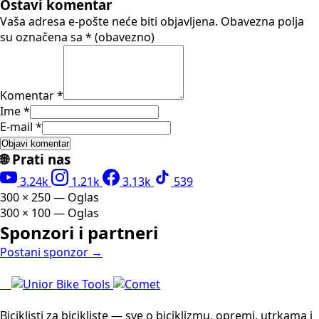
Ostavi komentar
Vaša adresa e-pošte neće biti objavljena.
Obavezna polja
su označena sa
* (obavezno)
Komentar *
Ime *
E-mail *
🌐 Prati nas
3.24k
1.21k
3.13k
539
300 × 250 — Oglas
300 × 100 — Oglas
Sponzori i partneri
Postani sponzor →
Biciklisti za bicikliste — sve o biciklizmu, opremi, utrkama i