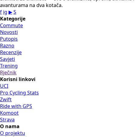
avanturama na dva kotača.
f
ig
▶
S
Kategorije
Commute
Novosti
Putopis
Razno
Recenzije
Savjeti
Trening
Rječnik
Korisni linkovi
UCI
Pro Cycling Stats
Zwift
Ride with GPS
Komoot
Strava
O nama
O projektu