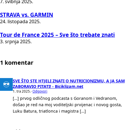
7. svibnja 2025.
STRAVA vs. GARMIN
24. listopada 2025.
Tour de France 2025 – Sve što trebate znati
3. srpnja 2025.
1 komentar
SVE ŠTO STE HTJELI ZNATI O NUTRICIONIZMU, A JA SAM
ZABORAVIO PITATI! - Biciklizam.net
1. tra 2025.
·
Odgovori
[…] prvog odličnog podcasta s Goranom i Vedranom,
došao je red na moj voditeljski prvijenac i novog gosta,
Luku Batura, triatlonca i magistra […]