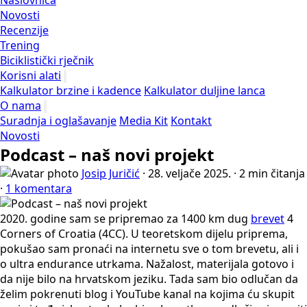
Naslovnica
Novosti
Recenzije
Trening
Biciklistički rječnik
Korisni alati
Kalkulator brzine i kadence
Kalkulator duljine lanca
O nama
Suradnja i oglašavanje
Media Kit
Kontakt
Novosti
Podcast – naš novi projekt
Josip Juričić
·
28. veljače 2025.
·
2 min čitanja
·
1 komentara
2020. godine sam se pripremao za 1400 km dug
brevet
4
Corners of Croatia (4CC). U teoretskom dijelu priprema,
pokušao sam pronaći na internetu sve o tom brevetu, ali i
o ultra endurance utrkama. Nažalost, materijala gotovo i
da nije bilo na hrvatskom jeziku. Tada sam bio odlučan da
želim pokrenuti blog i YouTube kanal na kojima ću skupit