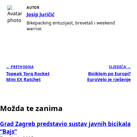
AUTOR
Josip Juričić
Bikepacking entuzijast, brevetaš i weekend
warrior.
← PRETHODNA
SLJEDEĆA →
Topeak Torq Rocket
Biciklom po Europi?
Mini EX Ratchet
EuroVelo je rješenje
Možda te zanima
Grad Zagreb predstavio sustav javnih bicikala
“Bajs”