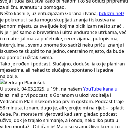
svoja i tuđa iskustva kako bi nekom tko se odluči pripremiti
za sličnu avanuturu pomogao.
Nešto kasnije, uz entuzijazam Gorana i Ivana,
bcklzm.net/
je pokrenut i sada mogu skupljati znanja i iskustva na
jednom mjestu za sve ljude kojima biciklizam nešto znači.
Nije riječ samo o brevetima i ultra endurance utrkama, već
i o materijalima za početnike, recenzijama, putopisima,
intervjuima.. svemu onome što sadrži neku priču, znanje i
iskustvo te skupiti to na jedno, centralno mjesto, da bude
na pomoć i užitak svima.
Tako je rođen i podcast. Slučajno, doduše, iako je planiran
mjesecima, ali nekad to slučajno, spontano i ispadne
najbolje.
U utorak, 04.03.2025. u 19h, na našem
YouTube kanalu
,
izlazi naš prvi podcast, s Goranom u ulozi voditelja i
Vedranom Planinšekom kao prvim gostom. Podcast traje
58 minuta, i znam, dugo je, ali vjerujte mi na riječ – isplatit
će se. Pa, morate mi vjerovati kad sam gledao podcast
uživo, dok je trajalo snimanje, a i onda, nekoliko puta u
video montaži. Odličan je! Malo su sramežljivo krenuli u