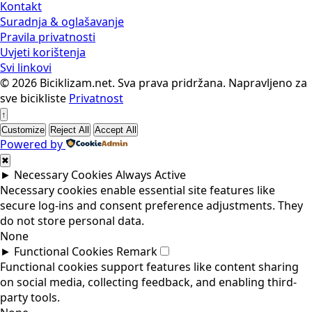
Kontakt
Suradnja & oglašavanje
Pravila privatnosti
Uvjeti korištenja
Svi linkovi
© 2026 Biciklizam.net. Sva prava pridržana.
Napravljeno za
sve bicikliste
Privatnost
↑
Customize
Reject All
Accept All
Savjetnik za bicikle
Powered by
Pronađi pravi bicikl za sebe
✖
►
Necessary Cookies
Always Active
Necessary cookies enable essential site features like
secure log-ins and consent preference adjustments. They
do not store personal data.
None
►
Functional Cookies
Remark
Functional cookies support features like content sharing
on social media, collecting feedback, and enabling third-
party tools.