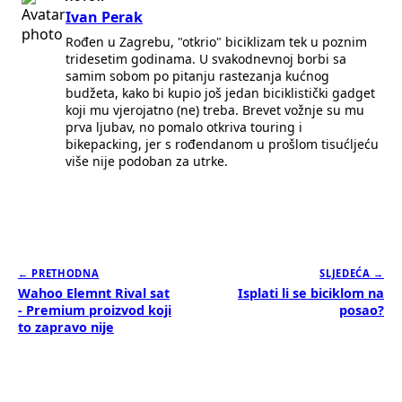
Ivan Perak
Rođen u Zagrebu, "otkrio" biciklizam tek u poznim
tridesetim godinama. U svakodnevnoj borbi sa
samim sobom po pitanju rastezanja kućnog
budžeta, kako bi kupio još jedan biciklistički gadget
koji mu vjerojatno (ne) treba. Brevet vožnje su mu
prva ljubav, no pomalo otkriva touring i
bikepacking, jer s rođendanom u prošlom tisućljeću
više nije podoban za utrke.
← PRETHODNA
SLJEDEĆA →
Wahoo Elemnt Rival sat
Isplati li se biciklom na
- Premium proizvod koji
posao?
to zapravo nije