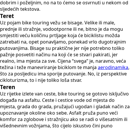
dobrim i poželjnim, no na to ćemo se osvrnuti u nekom od
sljedećih tekstova.
Teret
Uz pojam bike touring vežu se bisage. Velike ili male,
prednje ili stražnje, vodootporne ili ne, bitno je da mogu
smjestiti veću količinu prtljage koja će biciklistu možda
zatrebati na, opet ponavljamo, ponekad vrlo dugotrajnim
putovanjima. Bisage su praktične jer nije potrebno toliko
pažnje posvetiti načinu na koji će se stvari pakirati, jer
realno, ima mjesta za sve. Cijena “svega” je, naravno, veća
težina i teže manevriranje biciklom te manja
aerodinamika
,
što za posljedicu ima sporije putovanje. No, iz perspektive
cikloturizma, to i nije toliko loša stvar.
Teren
Uz rijetke izlete van ceste, bike touring se gotovo isključivo
događa na asfaltu. Ceste i cestice vode od mjesta do
mjesta, grada do grada, pružajući ugodan i gladak način za
upoznavanje okoline oko sebe. Asfalt pruža puno veći
komfor za zglobove i stražnjicu ako se radi o višesatnim ili
višednevnim vožnjama, što cijelo iskustvo čini puno