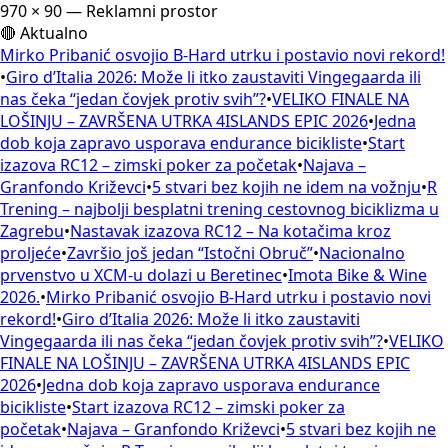
970 × 90 — Reklamni prostor
🔴 Aktualno
Mirko Pribanić osvojio B-Hard utrku i postavio novi rekord!
•
Giro d’Italia 2026: Može li itko zaustaviti Vingegaarda ili
nas čeka “jedan čovjek protiv svih”?
•
VELIKO FINALE NA
LOŠINJU – ZAVRŠENA UTRKA 4ISLANDS EPIC 2026
•
Jedna
dob koja zapravo usporava endurance bicikliste
•
Start
izazova RC12 – zimski poker za početak
•
Najava –
Granfondo Križevci
•
5 stvari bez kojih ne idem na vožnju
•
R
Trening – najbolji besplatni trening cestovnog biciklizma u
Zagrebu
•
Nastavak izazova RC12 – Na kotačima kroz
proljeće
•
Završio još jedan “Istočni Obruč”
•
Nacionalno
prvenstvo u XCM-u dolazi u Beretinec
•
Imota Bike & Wine
2026.
•
Mirko Pribanić osvojio B-Hard utrku i postavio novi
rekord!
•
Giro d’Italia 2026: Može li itko zaustaviti
Vingegaarda ili nas čeka “jedan čovjek protiv svih”?
•
VELIKO
FINALE NA LOŠINJU – ZAVRŠENA UTRKA 4ISLANDS EPIC
2026
•
Jedna dob koja zapravo usporava endurance
bicikliste
•
Start izazova RC12 – zimski poker za
početak
•
Najava – Granfondo Križevci
•
5 stvari bez kojih ne