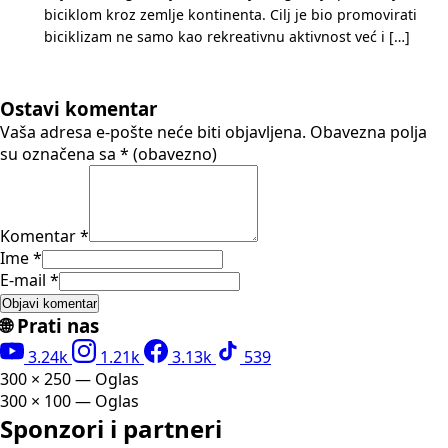
biciklom kroz zemlje kontinenta. Cilj je bio promovirati
biciklizam ne samo kao rekreativnu aktivnost već i […]
Ostavi komentar
Vaša adresa e-pošte neće biti objavljena.
Obavezna polja
su označena sa
* (obavezno)
Komentar *
Ime *
E-mail *
🌐 Prati nas
3.24k
1.21k
3.13k
539
300 × 250 — Oglas
300 × 100 — Oglas
Sponzori i partneri