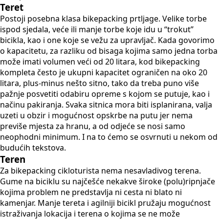
Teret
Postoji posebna klasa bikepacking prtljage. Velike torbe
ispod sjedala, veće ili manje torbe koje idu u “trokut”
bicikla, kao i one koje se vežu za upravljač. Kada govorimo
o kapacitetu, za razliku od bisaga kojima samo jedna torba
može imati volumen veći od 20 litara, kod bikepacking
kompleta često je ukupni kapacitet ograničen na oko 20
litara, plus-minus nešto sitno, tako da treba puno više
pažnje posvetiti odabiru opreme s kojom se putuje, kao i
načinu pakiranja. Svaka sitnica mora biti isplanirana, valja
uzeti u obzir i mogućnost opskrbe na putu jer nema
previše mjesta za hranu, a od odjeće se nosi samo
neophodni minimum. I na to ćemo se osvrnuti u nekom od
budućih tekstova.
Teren
Za bikepacking cikloturista nema nesavladivog terena.
Gume na biciklu su najčešće nekakve široke (polu)ripnjače
kojima problem ne predstavlja ni cesta ni blato ni
kamenjar. Manje tereta i agilniji bicikl pružaju mogućnost
istraživanja lokacija i terena o kojima se ne može