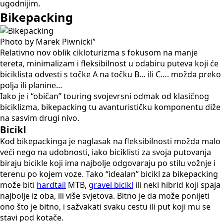
ugodnijim.
Bikepacking
Photo by Marek Piwnicki”
Relativno nov oblik cikloturizma s fokusom na manje
tereta, minimalizam i fleksibilnost u odabiru puteva koji će
biciklista odvesti s točke A na točku B… ili C…. možda preko
polja ili planine…
Iako je i “običan” touring svojevrsni odmak od klasičnog
biciklizma, bikepacking tu avanturističku komponentu diže
na sasvim drugi nivo.
Bicikl
Kod bikepackinga je naglasak na fleksibilnosti možda malo
veći nego na udobnosti, iako biciklisti za svoja putovanja
biraju bicikle koji ima najbolje odgovaraju po stilu vožnje i
terenu po kojem voze. Tako “idealan” bicikl za bikepacking
može biti
hardtail
MTB,
gravel bicikl
ili neki hibrid koji spaja
najbolje iz oba, ili više svjetova. Bitno je da može ponijeti
ono što je bitno, i sažvakati svaku cestu ili put koji mu se
stavi pod kotače.