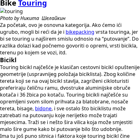
Bike
Touring
Photo by Никита Шелайкин
Za početak, ovo je osnovna kategorija. Ako ćemo ići
ugrubo, mogli bi reći da je i
bikepacking
vrsta touringa, jer
bi se touring u najširem smislu odnosio na “putovanje”. Do
razlika dolazi kad počnemo govoriti o opremi, vrsti bicikla,
terenu po kojem se vozi, itd.
Bicikl
Touring bicikl najčešće je klasičan cestovni bicikl opuštenije
geometrije (uspravnijeg položaja biciklista). Zbog količine
tereta koji se na ovaj bicikl stavlja, zagriženi cikloturisti
preferiraju čeličnu ramu, dvostruke aluminijske obruče
kotača i 36 žbica po kotaču. Touring bicikli najčešće su
opremljeni svom silom prihvata za blatobrane, nosače
tereta, bisage,
bidone
, i sve ostalo što biciklistu može
zatrebati na putovanju koje nerijetko može trajati
mjesecima. Traži se i nešto šira vilica koja može smjestiti
malo šire gume kako bi putovanje bilo što udobnije.
Ima tu još puno sitnica i faktora koje touring bicikl čine