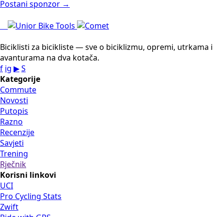
Postani sponzor →
Biciklisti za bicikliste — sve o biciklizmu, opremi, utrkama i
avanturama na dva kotača.
f
ig
▶
S
Kategorije
Commute
Novosti
Putopis
Razno
Recenzije
Savjeti
Trening
Rječnik
Korisni linkovi
UCI
Pro Cycling Stats
Zwift