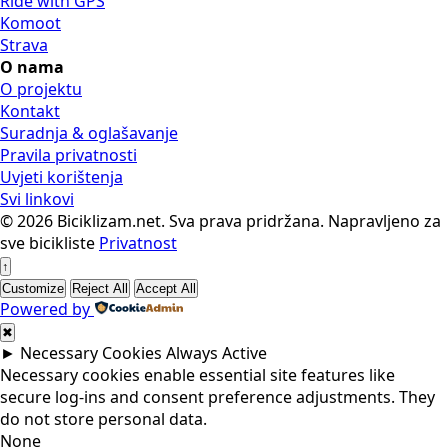
Ride with GPS
Komoot
Strava
O nama
O projektu
Kontakt
Suradnja & oglašavanje
Pravila privatnosti
Uvjeti korištenja
Svi linkovi
© 2026 Biciklizam.net. Sva prava pridržana.
Napravljeno za
sve bicikliste
Privatnost
↑
Customize
Reject All
Accept All
Powered by
✖
►
Necessary Cookies
Always Active
Necessary cookies enable essential site features like
secure log-ins and consent preference adjustments. They
do not store personal data.
None