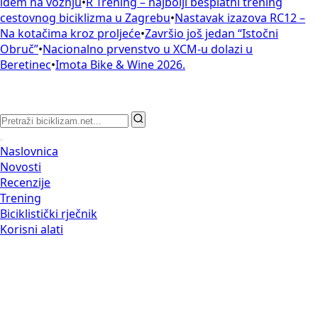
idem na vožnju
•
R Trening – najbolji besplatni trening
cestovnog biciklizma u Zagrebu
•
Nastavak izazova RC12 –
Na kotačima kroz proljeće
•
Završio još jedan “Istočni
Obruč”
•
Nacionalno prvenstvo u XCM-u dolazi u
Beretinec
•
Imota Bike & Wine 2026.
Naslovnica
Novosti
Recenzije
Trening
Biciklistički rječnik
Korisni alati