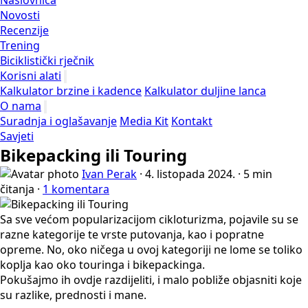
Naslovnica
Novosti
Recenzije
Trening
Biciklistički rječnik
Korisni alati
Kalkulator brzine i kadence
Kalkulator duljine lanca
O nama
Suradnja i oglašavanje
Media Kit
Kontakt
Savjeti
Bikepacking ili Touring
Ivan Perak
·
4. listopada 2024.
·
5 min
čitanja
·
1 komentara
Sa sve većom popularizacijom cikloturizma, pojavile su se
razne kategorije te vrste putovanja, kao i popratne
opreme. No, oko ničega u ovoj kategoriji ne lome se toliko
koplja kao oko touringa i bikepackinga.
Pokušajmo ih ovdje razdijeliti, i malo pobliže objasniti koje
su razlike, prednosti i mane.