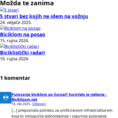
Možda te zanima
5 stvari bez kojih ne idem na vožnju
24. veljače 2025.
Biciklom na posao
15. rujna 2024.
Biciklistički radari
16. rujna 2024.
1 komentar
Putovanje biciklom po Europi? EuroVelo je rješenje -
Biciklizam.net
18. ožu 2025.
·
Odgovori
[…] prepoznala potrebu za unificiranom infrastrukturom
koja bi omogućila jednostavnije i sigurnije putovanje