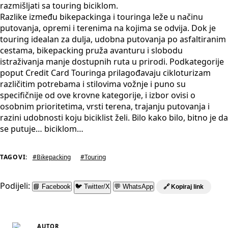
razmišljati sa touring biciklom.
Razlike između bikepackinga i touringa leže u načinu
putovanja, opremi i terenima na kojima se odvija. Dok je
touring idealan za dulja, udobna putovanja po asfaltiranim
cestama, bikepacking pruža avanturu i slobodu
istraživanja manje dostupnih ruta u prirodi. Podkategorije
poput Credit Card Touringa prilagođavaju cikloturizam
različitim potrebama i stilovima vožnje i puno su
specifičnije od ove krovne kategorije, i izbor ovisi o
osobnim prioritetima, vrsti terena, trajanju putovanja i
razini udobnosti koju biciklist želi. Bilo kako bilo, bitno je da
se putuje… biciklom…
TAGOVI:
#Bikepacking
#Touring
Podijeli:
📘 Facebook
🐦 Twitter/X
💬 WhatsApp
🔗 Kopiraj link
AUTOR