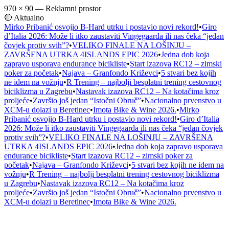
970 × 90 — Reklamni prostor
🔴 Aktualno
Mirko Pribanić osvojio B-Hard utrku i postavio novi rekord!
•
Giro
d’Italia 2026: Može li itko zaustaviti Vingegaarda ili nas čeka “jedan
čovjek protiv svih”?
•
VELIKO FINALE NA LOŠINJU –
ZAVRŠENA UTRKA 4ISLANDS EPIC 2026
•
Jedna dob koja
zapravo usporava endurance bicikliste
•
Start izazova RC12 – zimski
poker za početak
•
Najava – Granfondo Križevci
•
5 stvari bez kojih
ne idem na vožnju
•
R Trening – najbolji besplatni trening cestovnog
biciklizma u Zagrebu
•
Nastavak izazova RC12 – Na kotačima kroz
proljeće
•
Završio još jedan “Istočni Obruč”
•
Nacionalno prvenstvo u
XCM-u dolazi u Beretinec
•
Imota Bike & Wine 2026.
•
Mirko
Pribanić osvojio B-Hard utrku i postavio novi rekord!
•
Giro d’Italia
2026: Može li itko zaustaviti Vingegaarda ili nas čeka “jedan čovjek
protiv svih”?
•
VELIKO FINALE NA LOŠINJU – ZAVRŠENA
UTRKA 4ISLANDS EPIC 2026
•
Jedna dob koja zapravo usporava
endurance bicikliste
•
Start izazova RC12 – zimski poker za
početak
•
Najava – Granfondo Križevci
•
5 stvari bez kojih ne idem na
vožnju
•
R Trening – najbolji besplatni trening cestovnog biciklizma
u Zagrebu
•
Nastavak izazova RC12 – Na kotačima kroz
proljeće
•
Završio još jedan “Istočni Obruč”
•
Nacionalno prvenstvo u
XCM-u dolazi u Beretinec
•
Imota Bike & Wine 2026.